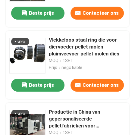
Beste prijs
Contacteer ons
Vlekkeloos staal ring die voor
diervoeder pellet molen
pluimveevoer pellet molen dies
MOQ：1SET
Prijs：negotiable
Beste prijs
Contacteer ons
Thuis
Productie in China van
Producten
gepersonaliseerde
pelletfabrieken voor
verschillende pelletfabrieken
Video's
MOQ：1SET