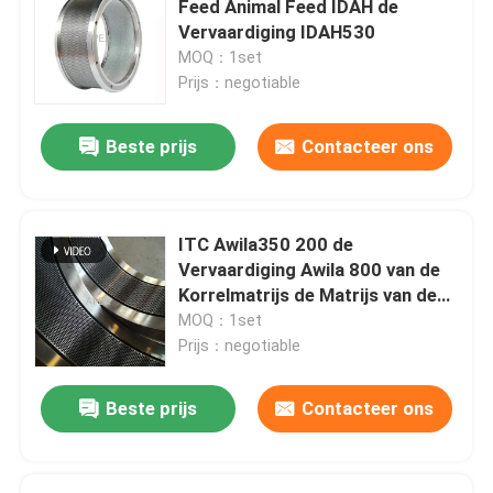
Feed Animal Feed IDAH de
Vervaardiging IDAH530
Transportapparatuur
MOQ：1set
Prijs：negotiable
Voederfabriek voor dieren
Beste prijs
Contacteer ons
De rolshell van de korrelmachine
ITC Awila350 200 de
De Machine van de hamermolen
Vervaardiging Awila 800 van de
Korrelmatrijs de Matrijs van de
Korrelpers
MOQ：1set
Biomassapelletmachine
Prijs：negotiable
Graanopslagplaatsen
Beste prijs
Contacteer ons