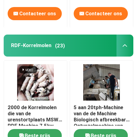
Contacteer ons
Contacteer ons
RDF-Korrelmolen
(23)
2000 de Korrelmolen
5 aan 20tph-Machine
die van de
van de de Machine
urenstortplaats MSW
Biologisch afbreekbare
RDF Machine 7.5kw
Ontvezelmachine van
maken
het Papier de
Beste prijs
Beste prijs