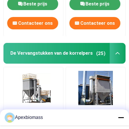
voor Straw Sunflower
Beste prijs
Beste prijs
Cotton
Contacteer ons
Contacteer ons
De Vervangstukken van de korrelpers
(25)
6000m3/H aan
Houten Werkende van
9500m3/H-Stof die het
het de
Apexbiomass
Type van Machinezak
Inzamelingssysteem
de Persvervangstukken
120pcs van het