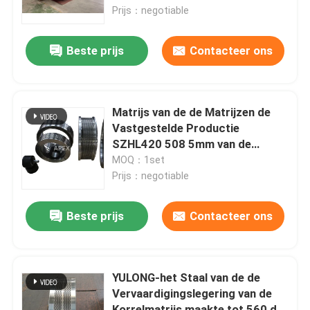
Prijs：negotiable
Over ons
Beste prijs
Contacteer ons
Fabrieksreis
Matrijs van de de Matrijzen de
Kwaliteitscontrole
Vastgestelde Productie
SZHL420 508 5mm van de
Braadkipkorrel
MOQ：1set
Contacteer ons
Prijs：negotiable
nieuws
Beste prijs
Contacteer ons
Alle Gevallen
YULONG-het Staal van de de
Vervaardigingslegering van de
Vraag een offerte aan
Korrelmatrijs maakte tot 560 de