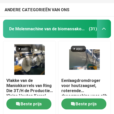
ANDERE CATEGORIEËN VAN ONS
De Molenmachine van de biomassakorrel
(31)
Vlakke van de
Eenlaagdromdroger
Maniokkorrels van Ring
voor houtzaagsel,
Die 3T/H de Productie
roterende
Kleine Houten Korrel
droogmachine voor slib
die Machine maken
5 t/h
Beste prijs
Beste prijs