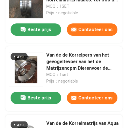
Leverancier van de 850
MOQ：1SET
Korrelmatrijs
Prijs：negotiable
De Molenmachine van de biomassakorrel
Beste prijs
Contacteer ons
houten korrelmolen
RDF-Korrelmolen
Van de de Korrelpers van het
gevogeltevoer van het de
Matrijzencpm Dierenvoer de
De Matrijs van de korrelmolen
Matrijzenvervaardiging CPM
MOQ：1set
Prijs：negotiable
Houten korrelproductielijn
Beste prijs
Contacteer ons
De Vervangstukken van de korrelpers
Van de de Korrelmatrijs van Aqua
Houtbreker van biomassa