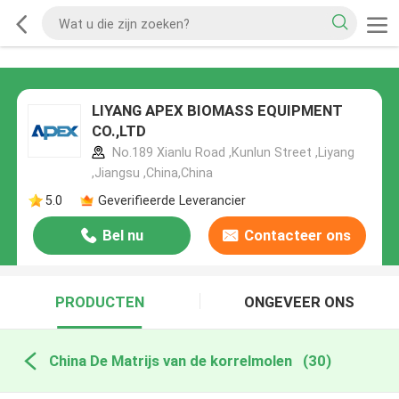
LIYANG APEX BIOMASS EQUIPMENT
CO.,LTD
No.189 Xianlu Road ,Kunlun Street ,Liyang
,Jiangsu ,China,China
5.0
Geverifieerde Leverancier
Bel nu
Contacteer ons
PRODUCTEN
ONGEVEER ONS
China De Matrijs van de korrelmolen
(30)