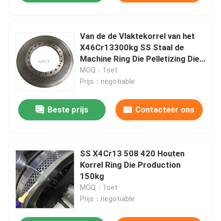
Van de de Vlaktekorrel van het
X46Cr13300kg SS Staal de
Machine Ring Die Pelletizing Die
For Amandus Kahl
MOQ：1set
Prijs：negotiable
Beste prijs
Contacteer ons
SS X4Cr13 508 420 Houten
Korrel Ring Die Production
150kg
MOQ：1set
Prijs：negotiable