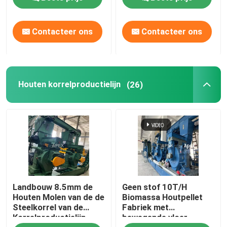
Kartonnen Papierafval
Verpletterende
Contacteer ons
Contacteer ons
Houten korrelproductielijn
(26)
Landbouw 8.5mm de
Geen stof 10T/H
Houten Molen van de de
Biomassa Houtpellet
Steelkorrel van de
Fabriek met
Korrelproductielijn
bewegende vloer