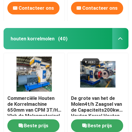
Contacteer ons
Contacteer ons
houten korrelmolen
(40)
Commerciële Houten
De grote van het de
de Korrelmachine
Molen4t/h Zaagsel van
650mm van CPM 3T/H
de Capaciteits200kw
Vlak de Molenmateriaal
Houten Korrel Houten
van de Matrijzenkorrel
Korrel die
Beste prijs
Beste prijs
Molenmachine maken