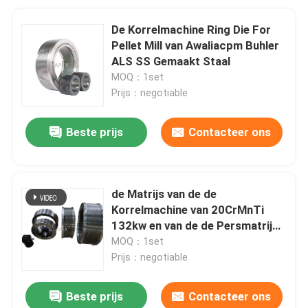
De Korrelmachine Ring Die For
Pellet Mill van Awaliacpm Buhler
ALS SS Gemaakt Staal
MOQ：1set
Prijs：negotiable
Beste prijs
Contacteer ons
de Matrijs van de de
Korrelmachine van 20CrMnTi
132kw en van de de Persmatrijs
van de Rol180kg Korrel Reeks
MOQ：1set
Prijs：negotiable
Beste prijs
Contacteer ons