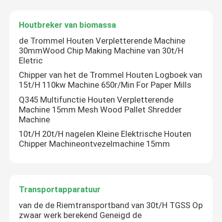
Houtbreker van biomassa
Over ons
de Trommel Houten Verpletterende Machine
30mmWood Chip Making Machine van 30t/H
Fabrieksreis
Eletric
Chipper van het de Trommel Houten Logboek van
15t/H 110kw Machine 650r/Min For Paper Mills
Kwaliteitscontrole
Q345 Multifunctie Houten Verpletterende
Machine 15mm Mesh Wood Pallet Shredder
Machine
Contacteer ons
10t/H 20t/H nagelen Kleine Elektrische Houten
Chipper Machineontvezelmachine 15mm
nieuws
Alle Gevallen
Transportapparatuur
van de de Riemtransportband van 30t/H TGSS Op
zwaar werk berekend Geneigd de
Vraag een offerte aan