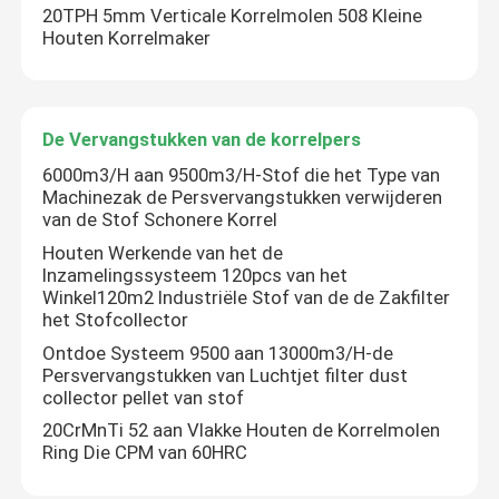
20TPH 5mm Verticale Korrelmolen 508 Kleine
Houten Korrelmaker
De Vervangstukken van de korrelpers
6000m3/H aan 9500m3/H-Stof die het Type van
Machinezak de Persvervangstukken verwijderen
van de Stof Schonere Korrel
Houten Werkende van het de
Inzamelingssysteem 120pcs van het
Winkel120m2 Industriële Stof van de de Zakfilter
het Stofcollector
Thuis
Ontdoe Systeem 9500 aan 13000m3/H-de
Persvervangstukken van Luchtjet filter dust
collector pellet van stof
Producten
20CrMnTi 52 aan Vlakke Houten de Korrelmolen
Ring Die CPM van 60HRC
Video's