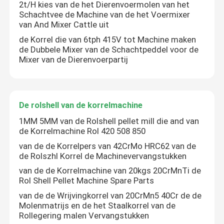
2t/H kies van de het Dierenvoermolen van het
Schachtvee de Machine van de het Voermixer
Transportapparatuur
van And Mixer Cattle uit
de Korrel die van 6tph 415V tot Machine maken
de Dubbele Mixer van de Schachtpeddel voor de
Voederfabriek voor dieren
Mixer van de Dierenvoerpartij
De rolshell van de korrelmachine
De rolshell van de korrelmachine
De Machine van de hamermolen
1MM 5MM van de Rolshell pellet mill die and van
de Korrelmachine Rol 420 508 850
van de de Korrelpers van 42CrMo HRC62 van de
Biomassapelletmachine
de Rolszhl Korrel de Machinevervangstukken
van de de Korrelmachine van 20kgs 20CrMnTi de
Rol Shell Pellet Machine Spare Parts
Graanopslagplaatsen
van de de Wrijvingkorrel van 20CrMn5 40Cr de de
Molenmatrijs en de het Staalkorrel van de
Rollegering malen Vervangstukken