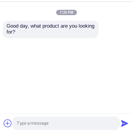
De Machine van de hamermolen
10mm de Molenmachine van de Gras Malende
7:35 PM
Hamer
Good day, what product are you looking 
for?
Biomassapelletmachine
Grote capaciteit 15 t/u Biomassa Houtpellet
Machine Granulatie Productie Machine
Thuis
Ongeveer ons
Contacteer ons
Desktop Site
Sitemap
Privacybeleid
Kwaliteit
De Molenmachine van de
biomassakorrel
China Fabriek.Copyright © 2026
LIYANG APEX BIOMASS EQUIPMENT CO.,LTD. All
Rights Reserved.