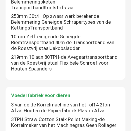
Belemmeringsketen
TransportbandKoolstofstaal
De Molenmachine van de biomassakorrel
250mm 30t/H Op zwaar werk berekende
Belemmering Geneigde Schrapertypes van de
KettingsTransportband
houten korrelmolen
10mm Zelfreinigende Geneigde
Riemtransportband 40m de Transportband van
de Roestvrij staalJakobsladder
RDF-Korrelmolen
219mm 10 aan 80TPH-de Avegaartransportband
van de Roestvrij staal Flexibele Schroef voor
Houten Spaanders
De Matrijs van de korrelmolen
Houten korrelproductielijn
Voederfabriek voor dieren
3 van de de Korrelmachine van het rol14.2ton
De Vervangstukken van de korrelpers
Afval Houten de Papierfabriek Plastic Afval
3TPH Straw Cotton Stalk Pellet Making-de
Korrelmaker van het Machinegras Geen Rollager
Houtbreker van biomassa