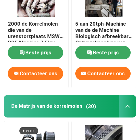
Over ons
2000 de Korrelmolen
5 aan 20tph-Machine
die van de
van de de Machine
urenstortplaats MSW
Biologisch afbreekbare
Fabrieksreis
RDF Machine 7.5kw
Ontvezelmachine van
maken
het Papier de
Beste prijs
Beste prijs
Kartonnen Papierafval
Kwaliteitscontrole
Verpletterende
Contacteer ons
Contacteer ons
Contacteer ons
nieuws
De Matrijs van de korrelmolen
(30)
Alle Gevallen
Vraag een offerte aan