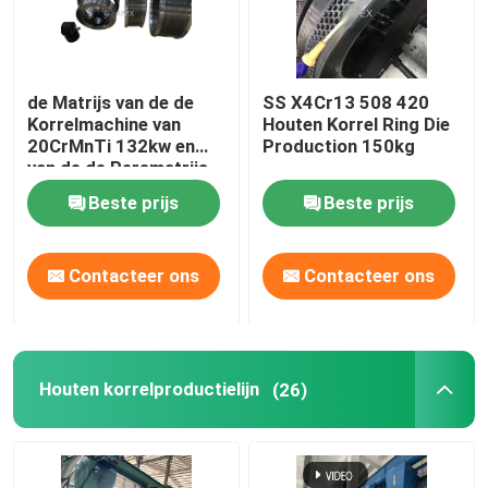
De Molenmachine van de biomassakorrel
de Matrijs van de de
SS X4Cr13 508 420
Korrelmachine van
Houten Korrel Ring Die
houten korrelmolen
20CrMnTi 132kw en
Production 150kg
van de de Persmatrijs
van de Rol180kg Korrel
RDF-Korrelmolen
Beste prijs
Beste prijs
Reeks
De Matrijs van de korrelmolen
Contacteer ons
Contacteer ons
Houten korrelproductielijn
Houten korrelproductielijn
(26)
De Vervangstukken van de korrelpers
Houtbreker van biomassa