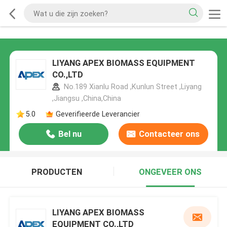
LIYANG APEX BIOMASS EQUIPMENT
CO.,LTD
No.189 Xianlu Road ,Kunlun Street ,Liyang
,Jiangsu ,China,China
5.0
Geverifieerde Leverancier
Bel nu
Contacteer ons
PRODUCTEN
ONGEVEER ONS
LIYANG APEX BIOMASS
EQUIPMENT CO.,LTD