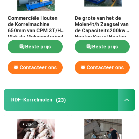
Commerciële Houten
De grote van het de
de Korrelmachine
Molen4t/h Zaagsel van
650mm van CPM 3T/H
de Capaciteits200kw
Vlak de Molenmateriaal
Houten Korrel Houten
van de Matrijzenkorrel
Korrel die
Beste prijs
Beste prijs
Molenmachine maken
Contacteer ons
Contacteer ons
Thuis
RDF-Korrelmolen
(23)
Producten
Video's