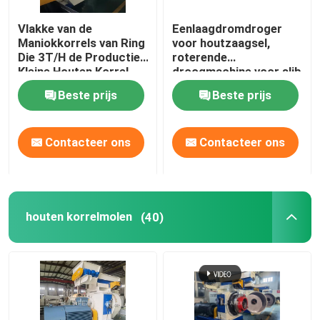
Vlakke van de
Eenlaagdromdroger
Maniokkorrels van Ring
voor houtzaagsel,
Die 3T/H de Productie
roterende
Kleine Houten Korrel
droogmachine voor slib
die Machine maken
5 t/h
Beste prijs
Beste prijs
Contacteer ons
Contacteer ons
houten korrelmolen
(40)