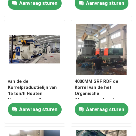
Aanvraag sturen
Aanvraag sturen
diervoeding
van de de
4000MM SRF RDF de
Korrelproductielijn van
Korrel van de het
15 ton/h Houten
Organische
Thuis
Vervaardiging 2
Afvalontvezelmachine
Installatie van de Rollen
van de Korrelmachine
Aanvraag sturen
Aanvraag sturen
de Houten Korrel
het Maken
Producten
Video's